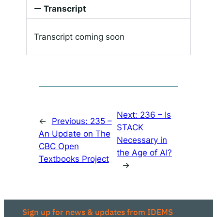
Transcript
Transcript coming soon
Next:
236 – Is
←
Previous:
235 –
STACK
An Update on The
Necessary in
CBC Open
the Age of AI?
Textbooks Project
→
Sign up for news & updates from IDEMS