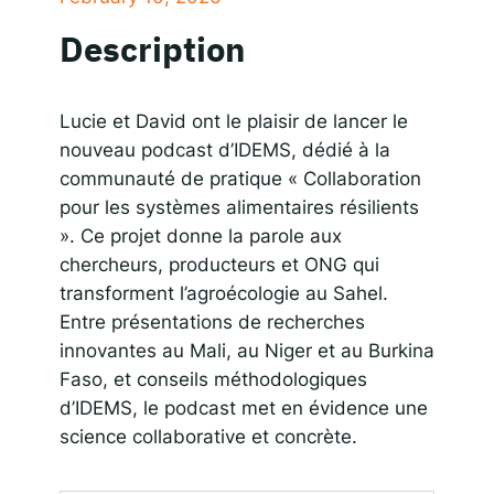
SHARE
RSS FEED
Description
Responsible AI for Lecturers
Responsible AI f
LINK
EMBED
Lucie et David ont le plaisir de lancer le
nouveau podcast d’IDEMS, dédié à la
communauté de pratique « Collaboration
pour les systèmes alimentaires résilients
». Ce projet donne la parole aux
chercheurs, producteurs et ONG qui
transforment l’agroécologie au Sahel.
Entre présentations de recherches
innovantes au Mali, au Niger et au Burkina
Faso, et conseils méthodologiques
d’IDEMS, le podcast met en évidence une
science collaborative et concrète.